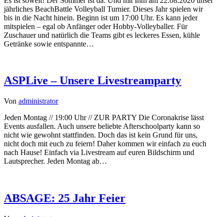
Es ist soweit! Der Sommer ist da. Und mit Ihm am 22.08.2020 unser
jährliches BeachBattle Volleyball Turnier. Dieses Jahr spielen wir
bis in die Nacht hinein. Beginn ist um 17:00 Uhr. Es kann jeder
mitspielen – egal ob Anfänger oder Hobby-Volleyballer. Für
Zuschauer und natürlich die Teams gibt es leckeres Essen, kühle
Getränke sowie entspannte…
ASPLive – Unsere Livestreamparty
Von
administrator
Jeden Montag // 19:00 Uhr // ZUR PARTY Die Coronakrise lässt
Events ausfallen. Auch unsere beliebte Afterschoolparty kann so
nicht wie gewohnt stattfinden. Doch das ist kein Grund für uns,
nicht doch mit euch zu feiern! Daher kommen wir einfach zu euch
nach Hause! Einfach via Livestream auf euren Bildschirm und
Lautsprecher. Jeden Montag ab…
ABSAGE: 25 Jahr Feier