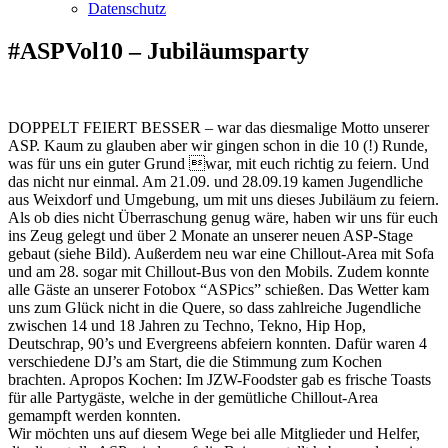
Datenschutz
#ASPVol10 – Jubiläumsparty
DOPPELT FEIERT BESSER – war das diesmalige Motto unserer
ASP. Kaum zu glauben aber wir gingen schon in die 10 (!) Runde,
was für uns ein guter Grund war, mit euch richtig zu feiern. Und
das nicht nur einmal. Am 21.09. und 28.09.19 kamen Jugendliche
aus Weixdorf und Umgebung, um mit uns dieses Jubiläum zu feiern.
Als ob dies nicht Überraschung genug wäre, haben wir uns für euch
ins Zeug gelegt und über 2 Monate an unserer neuen ASP-Stage
gebaut (siehe Bild). Außerdem neu war eine Chillout-Area mit Sofa
und am 28. sogar mit Chillout-Bus von den Mobils. Zudem konnte
alle Gäste an unserer Fotobox “ASPics” schießen. Das Wetter kam
uns zum Glück nicht in die Quere, so dass zahlreiche Jugendliche
zwischen 14 und 18 Jahren zu Techno, Tekno, Hip Hop,
Deutschrap, 90’s und Evergreens abfeiern konnten. Dafür waren 4
verschiedene DJ’s am Start, die die Stimmung zum Kochen
brachten. Apropos Kochen: Im JZW-Foodster gab es frische Toasts
für alle Partygäste, welche in der gemütliche Chillout-Area
gemampft werden konnten.
Wir möchten uns auf diesem Wege bei alle Mitglieder und Helfer,