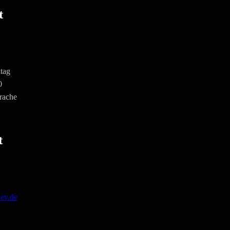
t
tag
0
rache
t
ev.de