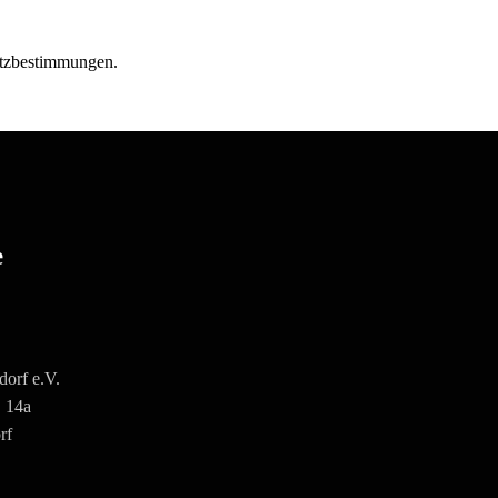
utzbestimmungen.
e
orf e.V.
. 14a
rf