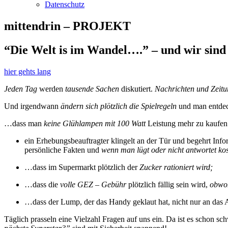
Datenschutz
mittendrin – PROJEKT
“Die Welt is im Wandel….” – und wir sind
hier gehts lang
Jeden Tag
werden
tausende Sachen
diskutiert.
Nachrichten und Zeitu
Und irgendwann
ändern sich plötzlich die Spielregeln
und man entdec
…dass man
keine Glühlampen mit 100 Watt
Leistung mehr zu kaufe
ein Erhebungsbeauftragter klingelt an der Tür und begehrt In
persönliche Fakten und
wenn man lügt oder nicht antwortet kos
…dass im Supermarkt plötzlich der
Zucker rationiert wird;
…dass die
volle GEZ – Gebühr
plötzlich fällig sein wird,
obwoh
…dass der Lump, der das Handy geklaut hat, nicht nur an das 
Täglich prasseln eine Vielzahl Fragen auf uns ein. Da ist es schon sc