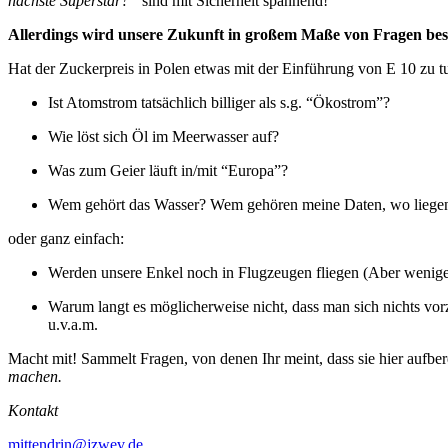
nächste Superstar?”
sind mit Sicherheit spannend!
Allerdings wird unsere Zukunft in großem Maße von Fragen bes
Hat der Zuckerpreis in Polen etwas mit der Einführung von E 10 zu t
Ist Atomstrom tatsächlich billiger als s.g. “Ökostrom”?
Wie löst sich Öl im Meerwasser auf?
Was zum Geier läuft in/mit “Europa”?
Wem gehört das Wasser? Wem gehören meine Daten, wo liegen
oder ganz einfach:
Werden unsere Enkel noch in Flugzeugen fliegen (Aber weniger
Warum langt es möglicherweise nicht, dass man sich nichts vo
u.v.a.m.
Macht mit! Sammelt Fragen, von denen Ihr meint, dass sie hier aufber
machen.
Kontakt
mittendrin@jzwev.de